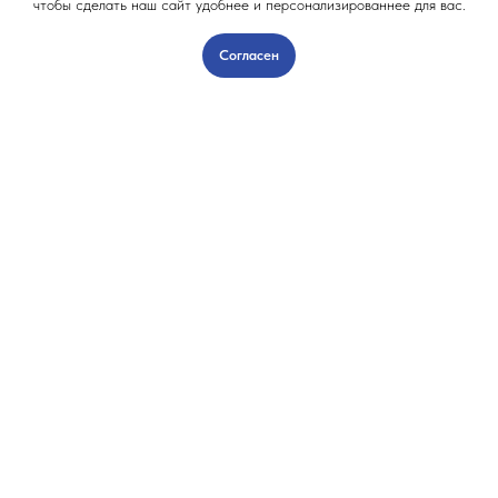
чтобы сделать наш сайт удобнее и персонализированнее для вас.
Согласен
Уважаемые коллеги! Компания Форс
приглашает вас на вебинар
«PGARM – автоматизированная система
диагностики производительности и
мониторинга СУБД PostgreSQL»
13 февраля 2025
10:30−12:00